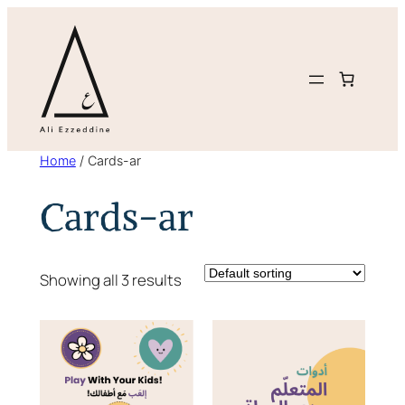
Skip
to
content
Home
/ Cards-ar
Cards-ar
Showing all 3 results